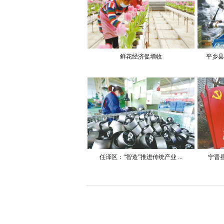
鲜花经济促增收
平乡县
任泽区：“智造”推进传统产业 ...
宁晋县