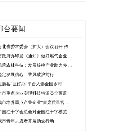
邢台要闻
河北省委常委会（扩大）会议召开 传...
市政府办印发《通知》做好燃气企业 ...
绿蕾农林科技：发展核桃产业助力乡 ...
坚定发展信心 乘风破浪前行
巨鹿县“巨好办”平台入选全国乡村 ...
全市重点企业实现科技特派员全覆盖
我市培养重点产业企业“首席质量官 ...
中国红十字会总会对全国红十字模范 ...
我市青年志愿者开展助农行动