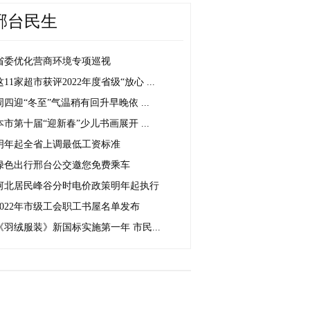
邢台民生
省委优化营商环境专项巡视
这11家超市获评2022年度省级“放心 ...
周四迎“冬至”气温稍有回升早晚依 ...
本市第十届“迎新春”少儿书画展开 ...
明年起全省上调最低工资标准
绿色出行邢台公交邀您免费乘车
河北居民峰谷分时电价政策明年起执行
2022年市级工会职工书屋名单发布
《羽绒服装》新国标实施第一年 市民...