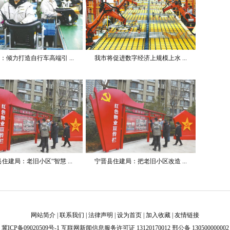
：倾力打造自行车高端引 ...
我市将促进数字经济上规模上水 ...
住建局：老旧小区“智慧 ...
宁晋县住建局：把老旧小区改造 ...
网站简介
|
联系我们
|
法律声明
|
设为首页
|
加入收藏
|
友情链接
冀ICP备09020509号-1
互联网新闻信息服务许可证 13120170012 邢公备 130500000002