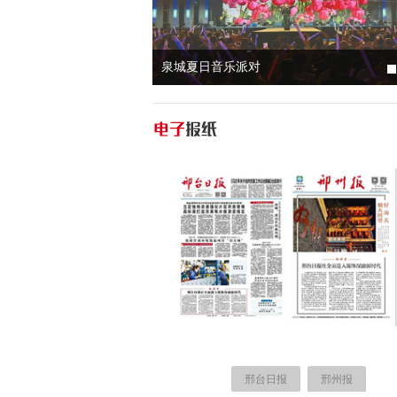
泉城夏日音乐派对
邢台日报
邢州报