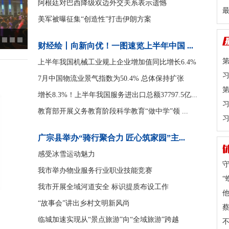
阿根廷对巴西降级双边外交关系表示遗憾
美军被曝征集“创造性”打击伊朗方案
惬意骑行 乐享绿道
绿道追风
财经绘丨向新向优！一图速览上半年中国 ...
第
上半年我国机械工业规上企业增加值同比增长6.4%
习
7月中国物流业景气指数为50.4% 总体保持扩张
第
增长8.3%！上半年我国服务进出口总额37797.5亿...
教育部开展义务教育阶段科学教育“做中学”领 ...
广宗县举办“骑行聚合力 匠心筑家园”主...
感受冰雪运动魅力
我市举办物业服务行业职业技能竞赛
“
我市开展全域河道安全 标识提质布设工作
他
“故事会”讲出乡村文明新风尚
临城加速实现从“景点旅游”向“全域旅游”跨越
不