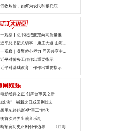
最低收购价，如何为农民种粮托底
 惬意骑行
骑行红川绿谷 领略太行胜景
一观察丨总书记把舵定向高质量推 ...
近平总书记关切事丨康庄大道 山海...
一观察｜凝聚侨心侨力 同圆共享中...
习近平对侨务工作作出重要指示
习近平对基础教育工作作出重要指示
守电影经典之正 创舞台审美之新
蜘蛛侠”，崭新之日或回到过去
想用AI终结影视“重工”时代
蔡明首次跨界出演音乐剧
断拓宽历史正剧创作边界——《江海 ...