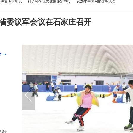
讲文明树新风
社会科学优秀成果评定申报
2026年中国网络文明大会
工作
国家安全教育日
河北省委议军会议在石家庄召开
..
...