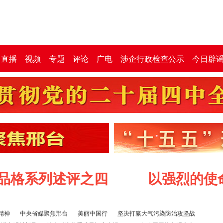
直播
视频
专题
评论
广电
涉企行政检查公示
今日辟
格系列述评之四
以强烈的使命
精神
中央省媒聚焦邢台
美丽中国行
坚决打赢大气污染防治攻坚战