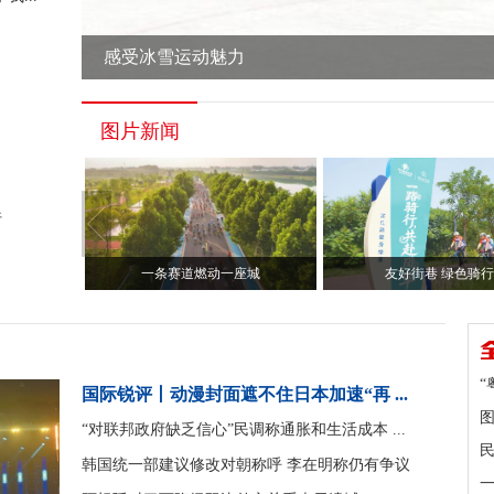
感受冰雪运动魅力
图片新闻
行
一条赛道燃动一座城
友好街巷 绿色骑行
“
国际锐评丨动漫封面遮不住日本加速“再 ...
图
“对联邦政府缺乏信心”民调称通胀和生活成本 ...
韩国统一部建议修改对朝称呼 李在明称仍有争议
一