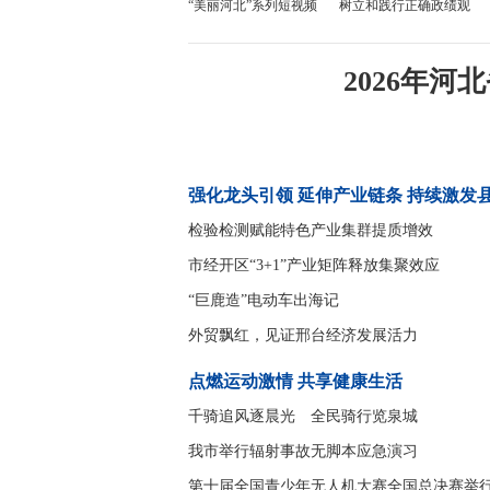
“美丽河北”系列短视频
树立和践行正确政绩观
倾城之约
市社科社会科学发展研究课题立项申报
2026年
强化龙头引领 延伸产业链条 持续激发县 .
检验检测赋能特色产业集群提质增效
市经开区“3+1”产业矩阵释放集聚效应
“巨鹿造”电动车出海记
外贸飘红，见证邢台经济发展活力
点燃运动激情 共享健康生活
千骑追风逐晨光 全民骑行览泉城
我市举行辐射事故无脚本应急演习
第十届全国青少年无人机大赛全国总决赛举行 我