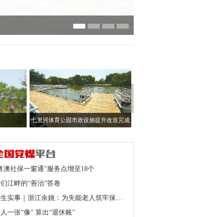
一条赛道燃动一座城
七里河体育公园市政设施提升改造完成
粤澳社保一窗通”服务点增至18个
们江畔的“善治”答卷
民生实事｜浙江余姚：为失能老人筑牢保障底线
人一张“像” 算出“退休账”