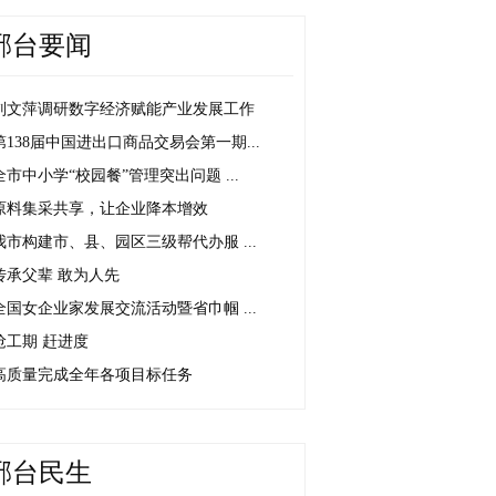
邢台要闻
刘文萍调研数字经济赋能产业发展工作
第138届中国进出口商品交易会第一期...
全市中小学“校园餐”管理突出问题 ...
原料集采共享，让企业降本增效
我市构建市、县、园区三级帮代办服 ...
传承父辈 敢为人先
全国女企业家发展交流活动暨省巾帼 ...
抢工期 赶进度
高质量完成全年各项目标任务
邢台民生