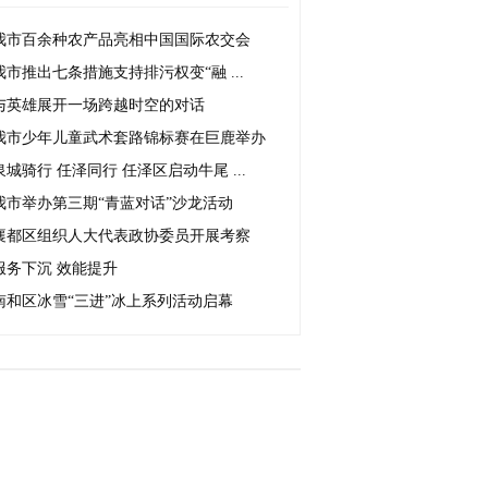
我市百余种农产品亮相中国国际农交会
我市推出七条措施支持排污权变“融 ...
与英雄展开一场跨越时空的对话
我市少年儿童武术套路锦标赛在巨鹿举办
泉城骑行 任泽同行 任泽区启动牛尾 ...
我市举办第三期“青蓝对话”沙龙活动
襄都区组织人大代表政协委员开展考察
服务下沉 效能提升
南和区冰雪“三进”冰上系列活动启幕