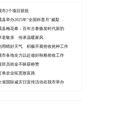
我市2个项目获批
威县举办2025年“全国科普月”威梨 ...
威县梅花拳：百年古拳焕发时代新韵
孝老敬亲 传承温暖家风
利用晴好天气 积极开展抢收抢种工作
我市各地全力以赴做好秋粮抢收工作
值班员拾金不昧获称赞
订单农业拓宽致富路
全省国际减灾日宣传活动在我市举办