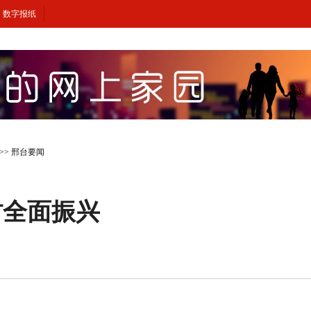
数字报纸
>>
邢台要闻
村全面振兴