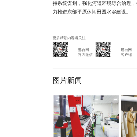
持系统谋划，强化河道环境综合治理，
力推进东部平原休闲田园水乡建设。
更多精彩内容请关注
			邢台网

			邢台网

			官方微信

			客户端

图片新闻