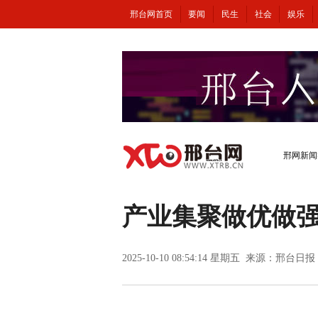
邢台网首页
要闻
民生
社会
娱乐
邢网新闻
产业集聚做优做
2025-10-10 08:54:14 星期五 来源：
邢台日报