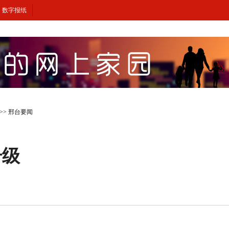
数字报纸
>>
邢台要闻
升级