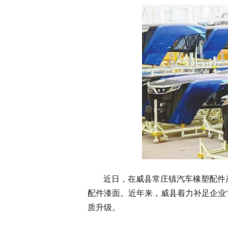
近日，在威县常庄镇汽车橡塑配件
配件漆面。近年来，威县着力补足企业“
质升级。