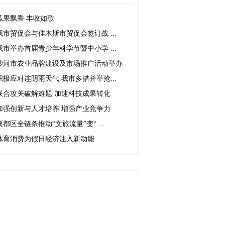
瓜果飘香 丰收如歌
我市贸促会与佳木斯市贸促会签订战 ...
我市举办首届青少年科学节暨中小学 ...
沙河市农业品牌建设及市场推广活动举办
积极应对连阴雨天气 我市多措并举抢...
联合攻关破解难题 加速科技成果转化
加强创新与人才培养 增强产业竞争力
襄都区全链条推动“文旅流量”变“ ...
体育消费为假日经济注入新动能