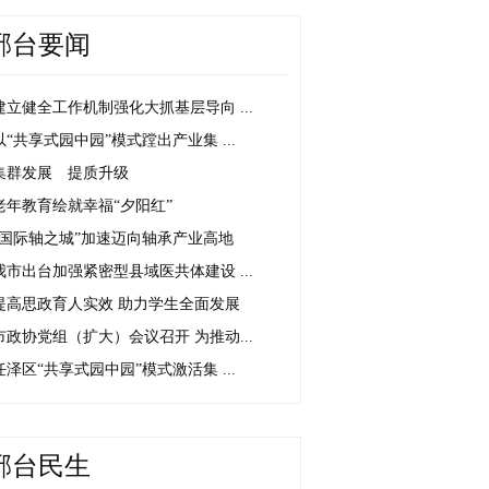
邢台要闻
建立健全工作机制强化大抓基层导向 ...
以“共享式园中园”模式蹚出产业集 ...
集群发展 提质升级
老年教育绘就幸福“夕阳红”
“国际轴之城”加速迈向轴承产业高地
我市出台加强紧密型县域医共体建设 ...
提高思政育人实效 助力学生全面发展
市政协党组（扩大）会议召开 为推动...
任泽区“共享式园中园”模式激活集 ...
邢台民生