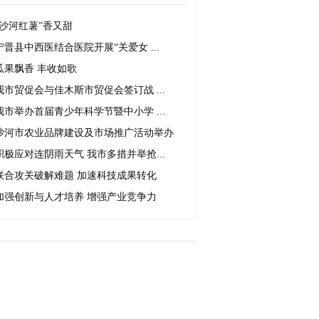
“沙河红薯”香又甜
宁晋县中西医结合医院开展“关爱女 ...
瓜果飘香 丰收如歌
我市贸促会与佳木斯市贸促会签订战 ...
我市举办首届青少年科学节暨中小学 ...
沙河市农业品牌建设及市场推广活动举办
积极应对连阴雨天气 我市多措并举抢...
联合攻关破解难题 加速科技成果转化
加强创新与人才培养 增强产业竞争力