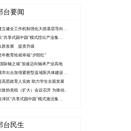
邢台要闻
建立健全工作机制强化大抓基层导向 ...
以“共享式园中园”模式蹚出产业集 ...
集群发展 提质升级
老年教育绘就幸福“夕阳红”
“国际轴之城”加速迈向轴承产业高地
我市出台加强紧密型县域医共体建设 ...
提高思政育人实效 助力学生全面发展
市政协党组（扩大）会议召开 为推动...
任泽区“共享式园中园”模式激活集 ...
邢台民生