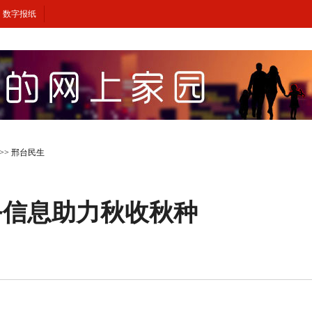
数字报纸
>>
邢台民生
务信息助力秋收秋种