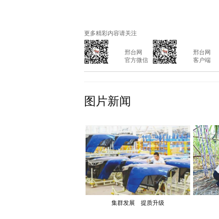
更多精彩内容请关注
			邢台网

			邢台网

			官方微信

			客户端

图片新闻
集群发展 提质升级