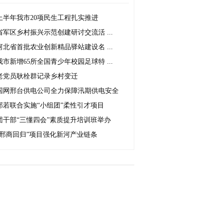
上半年我市20项民生工程扎实推进
省军区乡村振兴示范创建研讨交流活 ...
河北省首批农业创新精品驿站建设名 ...
我市新增65所全国青少年校园足球特 ...
老党员耿栓群记录乡村变迁
国网邢台供电公司全力保障汛期供电安全
邢若联合实施“小组团”柔性引才项目
团干部“三懂四会”素质提升培训班举办
“邢商回归”项目强化新河产业链条