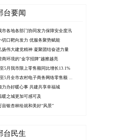
邢台要闻
我市各地各部门协同发力保障安全度汛
小切口靶向发力 优服务聚势赋能
弘扬伟大建党精神 凝聚团结奋进力量
营商环境的“金字招牌”越擦越亮
1至5月我市限上零售额同比增长13.1%
1至5月全市农村电子商务网络零售额 ...
倾力办好暖心事 共建共享幸福城
温暖之城更加可感可及
万亩银杏林绘就和美好“风景”
邢台民生