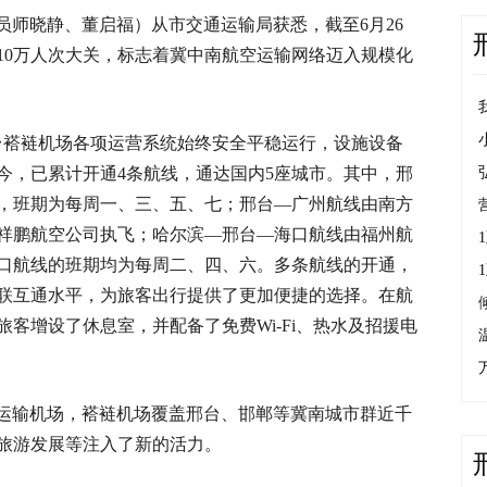
员师晓静、董启福）从市交通运输局获悉，截至6月26
10万人次大关，标志着冀中南航空运输网络迈入规模化
邢台褡裢机场各项运营系统始终安全平稳运行，设施设备
今，已累计开通4条航线，通达国内5座城市。其中，邢
，班期为每周一、三、五、七；邢台—广州航线由南方
祥鹏航空公司执飞；哈尔滨—邢台—海口航线由福州航
口航线的班期均为每周二、四、六。多条航线的开通，
联互通水平，为旅客出行提供了更加便捷的选择。在航
客增设了休息室，并配备了免费Wi-Fi、热水及招援电
座运输机场，褡裢机场覆盖邢台、邯郸等冀南城市群近千
旅游发展等注入了新的活力。