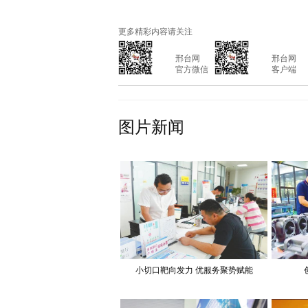
更多精彩内容请关注
			邢台网

			邢台网

			官方微信

			客户端

图片新闻
小切口靶向发力 优服务聚势赋能