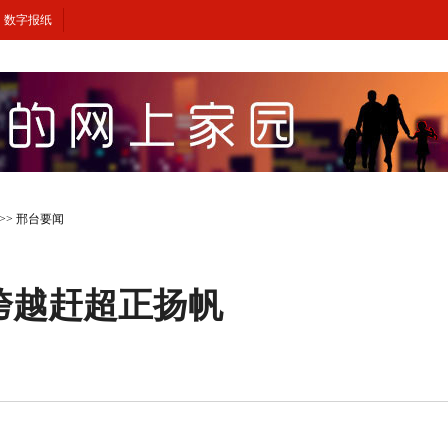
数字报纸
>>
邢台要闻
跨越赶超正扬帆