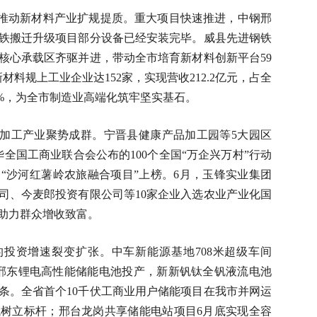
推动新材料产业扩规提质。重大项目快速推进，中钢邢
铁搬迁升级项目部分设备已经安装完毕。威县先进钢铁
核心承载区齐驱并进，带动全市培育新材料创新平台59
材料规上工业企业达152家，实现营收212.2亿元，占全
.2%，为全市制造业高端化筑牢坚实基石。
加工产业聚势成群。宁晋县健康产品加工园等5大园区
华全国工商业联合会公布的100个全国“万企兴万村”行动
“沙河红薯岭农旅融合项目”上榜。6月，玉锋实业集团
司、今麦郎投资有限公司等10家企业入选农业产业化国
助力群众增收致富。
%的投资增速裂变扩张。中车新能源基地708米超级车间
；邢东锂电高性能储能电池投产，新新钒钛全钒液流电池
条。全省首个10千伏工商业用户储能项目在我市并网运
树立标杆；邢台龙岗共享储能电站项目6月底实现全容