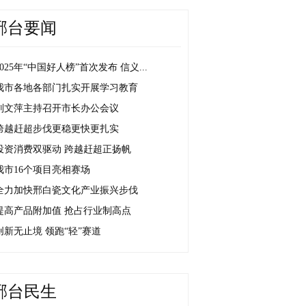
邢台要闻
2025年“中国好人榜”首次发布 信义...
我市各地各部门扎实开展学习教育
刘文萍主持召开市长办公会议
跨越赶超步伐更稳更快更扎实
投资消费双驱动 跨越赶超正扬帆
我市16个项目亮相赛场
全力加快邢白瓷文化产业振兴步伐
提高产品附加值 抢占行业制高点
创新无止境 领跑“轻”赛道
邢台民生