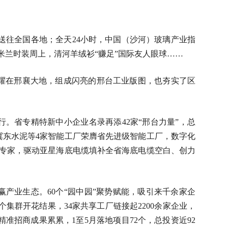
送往全国各地；全天24小时，中国（沙河）玻璃产业指
米兰时装周上，清河羊绒衫“赚足”国际友人眼球……
闪耀在邢襄大地，组成闪亮的邢台工业版图，也夯实了区
行。省专精特新中小企业名录再添42家“邢台力量”，总
隅冀东水泥等4家智能工厂荣膺省先进级智能工厂，数字化
专家，驱动亚星海底电缆填补全省海底电缆空白、创力
赢产业生态。60个“园中园”聚势赋能，吸引来千余家企
个集群开花结果，34家共享工厂链接起2200余家企业，
精准招商成果累累，1至5月落地项目72个，总投资近92