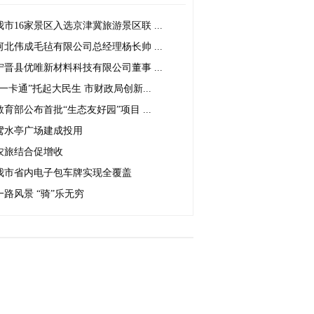
我市16家景区入选京津冀旅游景区联 ...
河北伟成毛毡有限公司总经理杨长帅 ...
宁晋县优唯新材料科技有限公司董事 ...
“一卡通”托起大民生 市财政局创新...
教育部公布首批“生态友好园”项目 ...
鸳水亭广场建成投用
农旅结合促增收
我市省内电子包车牌实现全覆盖
一路风景 “骑”乐无穷