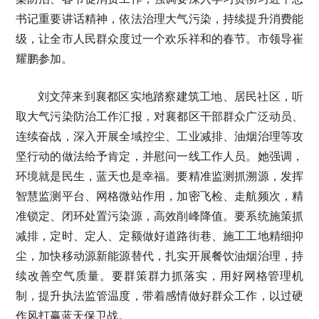
书记重要讲话精神，依法治理大气污染，持续提升消费能
级，让全市人民群众度过一个欢乐祥和的春节。市领导崔
耀鹏参加。
刘文萍来到襄都区实地踏察建筑工地、居民社区，听
取大气污染防治工作汇报，对襄都区干部群众广泛动员、
连续奋战，深入开展全域控尘、工业减排、油烟治理等攻
坚行动的做法给予肯定，并慰问一线工作人员。她强调，
环境就是民生，蓝天也是幸福。要精准监测抓溯源，发挥
智慧监测平台、网格微站作用，加密飞检、走航频次，精
准锁定、闭环处置污染源，高效削峰降值。要系统施策抓
减排，定时、定人、定额做好道路街巷、施工工地精细抑
尘，加快移动源新能源替代，扎实开展餐饮油烟治理，持
续改善空气质量。要群策群力抓落实，用好网格管理机
制，提升执法监管温度，带着感情做好群众工作，以过硬
作风打赢蓝天保卫战。