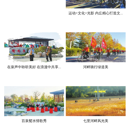
运动+文化+光影 内丘精心打造文...
在泉声中聆听美好 在浪漫中共享...
河畔骑行绿道美
百泉鸳水情歌秀
七里河畔风光美