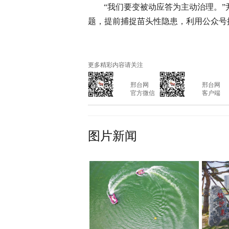
“我们要变被动应答为主动治理。
题，提前捕捉苗头性隐患，利用公众号
更多精彩内容请关注
			邢台网

			邢台网

			官方微信

			客户端

图片新闻