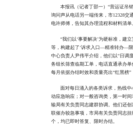
本报讯（记者丁邵一）“营运证吊销
询问声从电话另一端传来，市12328
电许师傅，告知其办理流程和材料清单
“我们以‘事要解决’为硬标准，建
等，构建起了‘诉求入口—精准转办—限时
中心负责人尹伟平介绍，他们以“日调
务组长筛查临期工单，电话直通承办单
每月依据办结时效和质量亮出“红黑榜
面对每日涌入的各类诉求，热线中
动应急响应；对一般咨询类，第一时间
输局有关负责同志建群协调。他们还创
联催办较急事项，市局有关负责同志挂牌
个，均已即时答复、限时办结。