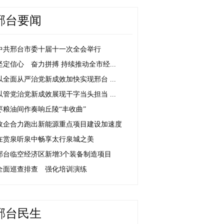
邢台要闻
中共邢台市委十届十一次全会举行
坚定信心 奋力拼搏 持续推动全市经...
以全面从严治党新成效加快实现邢台 ...
以管党治党新成效展现干字当头担当 ...
枣粮油间作奏响丘陵“丰收曲”
政企合力跑出新能源重点项目建设加速度
在赏泉听泉中畅享太行泉城之美
邢台临空经济区新增3个装备制造项目
全面巡查排查 强化培训演练
邢台民生