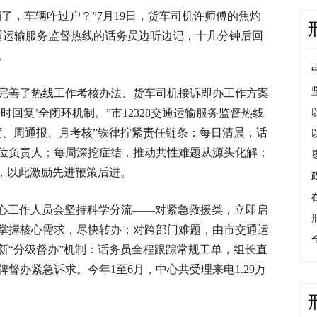
了，车辆咋过户？”7月19日，货车司机许师傅的焦灼
交通运输服务监督热线的话务员边听边记，十几分钟后回
。
立完善了热线工作考核办法、货车司机接诉即办工作方案
回复’全闭环机制。”市12328交通运输服务监督热线
度、周通报、月考核”铁律拧紧责任链条：每日清晨，话
位负责人；每周深挖症结，推动共性难题从源头化解；
”，以此激励先进鞭策后进。
心工作人员会坚持科学分流——对紧急救援类，立即启
掌握核心需求，尽快转办；对跨部门难题，由市交通运
新“分级督办”机制：话务员全程跟踪常规工单，组长直
督办紧急诉求。今年1至6月，中心共受理来电1.29万