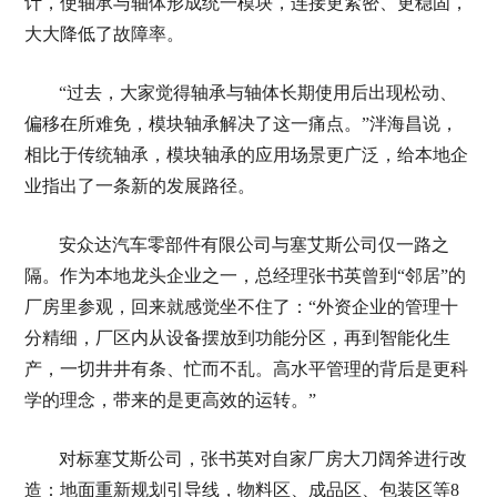
计，使轴承与轴体形成统一模块，连接更紧密、更稳固，
大大降低了故障率。
“过去，大家觉得轴承与轴体长期使用后出现松动、
偏移在所难免，模块轴承解决了这一痛点。”泮海昌说，
相比于传统轴承，模块轴承的应用场景更广泛，给本地企
业指出了一条新的发展路径。
安众达汽车零部件有限公司与塞艾斯公司仅一路之
隔。作为本地龙头企业之一，总经理张书英曾到“邻居”的
厂房里参观，回来就感觉坐不住了：“外资企业的管理十
分精细，厂区内从设备摆放到功能分区，再到智能化生
产，一切井井有条、忙而不乱。高水平管理的背后是更科
学的理念，带来的是更高效的运转。”
对标塞艾斯公司，张书英对自家厂房大刀阔斧进行改
造：地面重新规划引导线，物料区、成品区、包装区等8