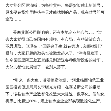
大功能分区更清晰；为每排货柜、每层货架贴上新编号，
原来要在货堆里翻拣半天才能找到的产品，现在对号即可
拿取……
受塞艾斯公司影响的，还有本地企业的心气儿。“过
去大家觉得自己在国内有规模、有市场，有些沾沾自喜、
不思进取。但现在，‘国际尖子生’就在旁边，差距摆到了
眼前，大家赶超的劲头也被激发起来了。”泮海昌发现，
如今园区里隔三差五就能见到运送各种数智设备的货车，
大伙儿都怕发展慢了，被别人落下。
“引来一条大鱼，激活整座池塘。”河北临西轴承工业
园区投资促进局局长李晓光介绍，在塞艾斯公司的带动
下，该县轴承产业数智化改造大大提速，数字化、智能化
机床占比超过60%，规上轴承企业全部实现数控化生产。