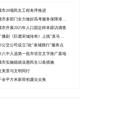
我市20项民生工程有序推进
我市多部门全力做好高考服务保障准 ...
我市开展2025年人口固定样本跟访调查
广播剧《巨鹿宋城传奇》上线“喜马 ...
市公交公司设立7处“泉城骑行”服务点
市八中入选第一批市语言文字推广基地
我市实施稳就业惠民生12条措施
让美景与文明同行
千余平方米新荷初露尖尖角