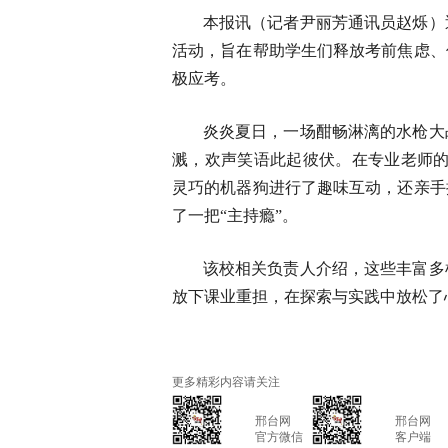
本报讯（记者尹丽芳通讯员赵烁）
活动，旨在帮助学生们释放考前焦虑、
极应考。
炎炎夏日，一场酣畅淋漓的水枪大
溅，欢声笑语此起彼伏。在专业老师的
灵巧的机器狗进行了趣味互动，还亲手
了一把“主持瘾”。
该校相关负责人介绍，这些丰富多
放下课业重担，在探索与实践中放松了
更多精彩内容请关注
			邢台网

			邢台网

			官方微信

			客户端
