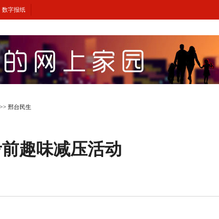
数字报纸
>>
邢台民生
考前趣味减压活动