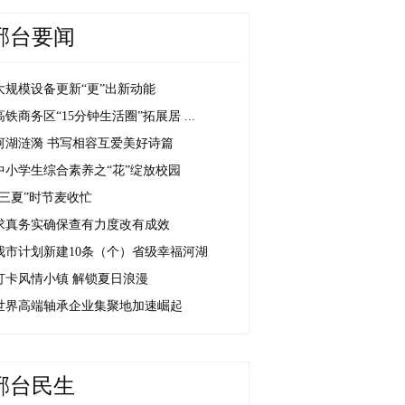
邢台要闻
大规模设备更新“更”出新动能
高铁商务区“15分钟生活圈”拓展居 ...
河湖涟漪 书写相容互爱美好诗篇
中小学生综合素养之“花”绽放校园
“三夏”时节麦收忙
求真务实确保查有力度改有成效
我市计划新建10条（个）省级幸福河湖
打卡风情小镇 解锁夏日浪漫
世界高端轴承企业集聚地加速崛起
邢台民生