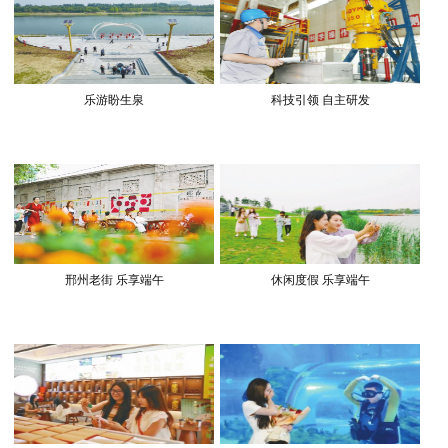
乐游盼生泉
科技引领 自主研发
邢州老街 乐享端午
休闲度假 乐享端午