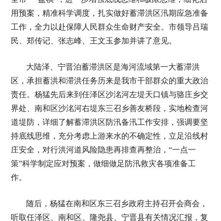
用预案，精准科学调度，扎实做好蓄滞洪区汛期应急准备
工作，全力以赴保障人民群众生命财产安全。市领导吕瑞
民、郑传记、张志峰、王文玉参加并讲了意见。
大陆泽、宁晋泊蓄滞洪区是海河流域第一大蓄滞洪
区，承担蓄洪和滞洪任务历来是我市干部群众的重大政治
责任。杨猛先后来到任泽区沙洺河左堤天口镇与骆庄乡交
界处、南和区沙洺河右堤东三召乡善友桥段，实地检查河
道堤防，详细了解蓄滞洪区防汛备汛工作安排，强调要坚
持底线思维，充分考虑上游来水的不确定性，立足沿线村
庄安全，对行洪河道风险隐患再排查再整治，“一点一
策”科学制定应对预案，做细做足防汛救灾各项准备工
作。
随后，杨猛在南和区东三召乡政府主持召开会商会，
听取任泽区、南和区、隆尧县、宁晋县有关情况汇报，复