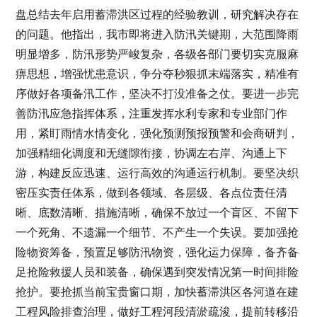
盘总结去年启用蓄滞洪区过程的经验教训，研究解决存在
的问题。他指出，我市即将进入防汛关键期，大范围降雨
明显增多，防汛形势严峻复杂，各级各部门要切实克服麻
痹思想，增强忧患意识，争分夺秒狠抓末端落实，精准有
序做好各项备汛工作，坚决不打没准备之仗。要进一步完
善防汛应急指挥体系，注重发挥水利专家和专业部门作
用，紧盯雨情水情变化，强化预测预报预警和会商研判，
加强精细化调度和无缝隙衔接，协调左右岸、沟通上下
游，构建反应迅速、运行高效的沟通运行机制。要坚决织
密压实责任体系，做到各领域、各层级、各点位责任清
晰、底数清晰、措施清晰，确保不放过一个盲区、不留下
一个死角、不遗漏一个细节、不产生一个失误。要加强抢
险物资筹备，预置足够防汛物资，强化运力保障，备齐备
足抢险救援人员和装备，确保遇到突发情况第一时间排险
抢护。要抢抓当前宝贵窗口期，加快蓄滞洪区各河道在建
工程风险排查治理，做好工程河段清淤疏浚，提前转移沿