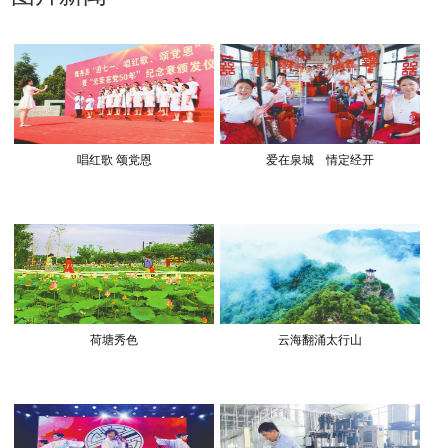
唱红歌 颂党恩
爱在泉城 情定经开
荷塘秀色
云海翻涌太行山