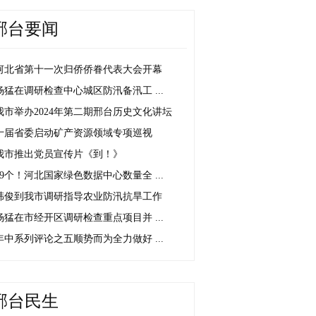
邢台要闻
河北省第十一次归侨侨眷代表大会开幕
杨猛在调研检查中心城区防汛备汛工 ...
我市举办2024年第二期邢台历史文化讲坛
十届省委启动矿产资源领域专项巡视
我市推出党员宣传片《到！》
19个！河北国家绿色数据中心数量全 ...
韩俊到我市调研指导农业防汛抗旱工作
杨猛在市经开区调研检查重点项目并 ...
年中系列评论之五顺势而为全力做好 ...
邢台民生