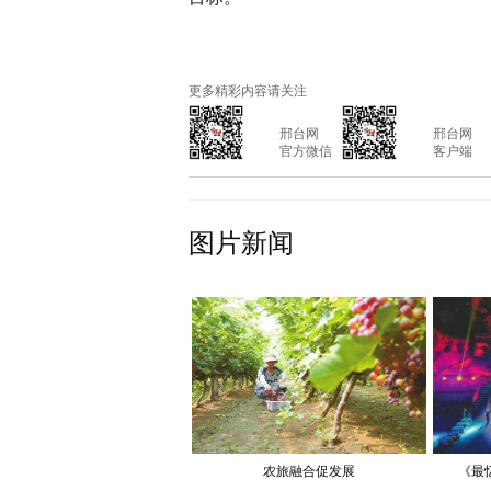
更多精彩内容请关注
			邢台网

			邢台网

			官方微信

			客户端

图片新闻
农旅融合促发展
《最