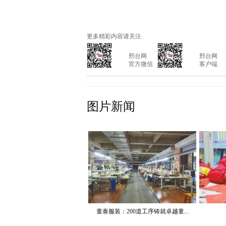
更多精彩内容请关注
			邢台网

			邢台网

			官方微信

			客户端

图片新闻
童泰服装：200道工序铸就卓越童...