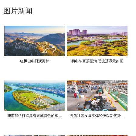
图片新闻
红枫山冬日观黄栌
初冬乍寒茶棚沟 碧波荡漾景如画
我市加快打造具有泉城特色的旅 ...
强筋壮骨发展实体经济以新优势 ...