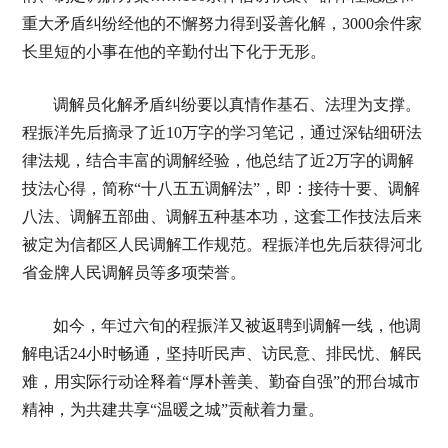
重大矛盾纠纷经他的不懈努力得到妥善化解，3000余件家
长里短的小事在他的辛勤付出下化于无形。
调解员化解矛盾纠纷要以真情作基石、法理为支撑。
程振洋先后摘录了近10万字的学习笔记，通过深钻细研法
律法规，结合丰富的调解经验，他总结了近2万字的调解
技法心得，简称“十八五五调解法”，即：接待十要、调解
八法、调解五部曲、调解五种基本功，这套工作技法后来
被定为信都区人民调解工作规范。程振洋也先后获得河北
省金牌人民调解员等多项荣誉。
如今，年过六旬的程振洋又被返聘到调解一线，他调
解电话24小时畅通，坚持听民声、访民意、排民忧、解民
难，用实际行动诠释着“厚朴善美、勤奋自强”的邢台城市
精神，为共建共享“温暖之城”贡献着力量。