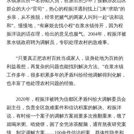
水镇派出所一名协勤人员，在派出所少不了接触涉及山区
群众的大小“官司”，热心的程振洋遇到找上门来“求助”的
乡亲，从不推脱，经常把赌气的两家人叫到一起“说和说
和”。慢慢地，“有麻烦去找小程”在浆水镇传开，因为程
振洋说的话在理，给出的意见也服气。2004年，程振洋被
浆水镇政府聘为调解员，专职处理农村的急难事。
“只要真正把农村百姓当成家人，设身处地为百姓的
利益着想，再复杂的问题也能找到解决方法。”在浆水镇
工作多年，很多积累多年的矛盾纠纷经他调解得到化解，
也丰富了他处理农村问题的经验。
2020年，程振洋被聘为信都区矛盾纠纷大调解委员会
副主任，负责全区急难案件和信访积案的解决。程振洋
说，有时候一个案子的调解方案就要多次推翻重来，饿了
就喝米粥、啃烧饼，困了全凭浓茶醒脑，通宵熬夜研究案
情、制定调解方案……100余件信访积案、群体性隐患和