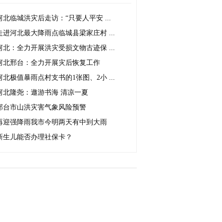
河北临城洪灾后走访：“只要人平安 ...
走进河北最大降雨点临城县梁家庄村 ...
河北：全力开展洪灾受损文物古迹保 ...
河北邢台：全力开展灾后恢复工作
河北极值暴雨点村支书的1张图、2小 ...
河北隆尧：遨游书海 清凉一夏
邢台市山洪灾害气象风险预警
再迎强降雨我市今明两天有中到大雨
新生儿能否办理社保卡？