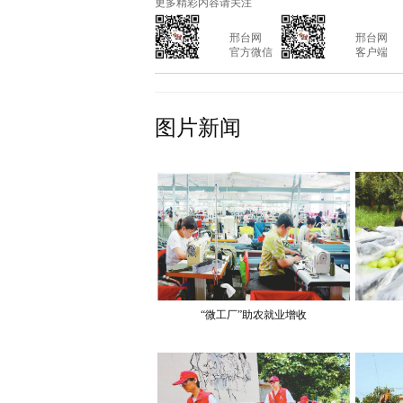
更多精彩内容请关注
			邢台网

			邢台网

			官方微信

			客户端

图片新闻
“微工厂”助农就业增收