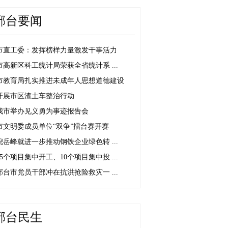
邢台要闻
市直工委：发挥榜样力量激发干事活力
市高新区科工统计局荣获全省统计系 ...
市教育局扎实推进未成年人思想道德建设
开展市区渣土车整治行动
我市举办见义勇为事迹报告会
市文明委成员单位“双争”擂台赛开赛
倪岳峰就进一步推动钢铁企业绿色转 ...
25个项目集中开工、10个项目集中投 ...
邢台市党员干部冲在抗洪抢险救灾一 ...
邢台民生