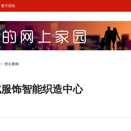
数字报纸
>>
邢台要闻
绒服饰智能织造中心