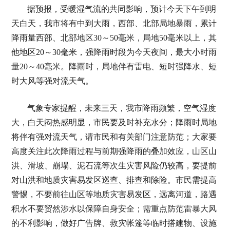
据预报，受暖湿气流的共同影响，预计今天下午到明
天白天，我市将有中到大雨，西部、北部局地暴雨，累计
降雨量西部、北部地区30～50毫米，局地50毫米以上，其
他地区20～30毫米，强降雨时段为今天夜间，最大小时雨
量20～40毫米。降雨时，局地伴有雷电、短时强降水、短
时大风等强对流天气。
气象专家提醒，未来三天，我市降雨频繁，空气湿度
大，白天闷热感明显，市民要及时补充水分；降雨时局地
将伴有强对流天气，请市民和有关部门注意防范；大家要
高度关注此次降雨过程与前期强降雨的叠加效应，山区山
洪、滑坡、崩塌、泥石流等次生灾害风险仍较高，要提前
对山洪和地质灾害易发区巡查、排查和除险。市民需提高
警惕，不要前往山区等地质灾害易发区，远离河道，路遇
积水不要贸然涉水以保障自身安全；需重点防范雷暴大风
的不利影响，做好广告牌、救灾帐篷等临时搭建物、设施