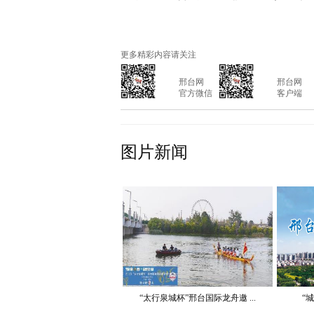
更多精彩内容请关注
			邢台网

			邢台网

			官方微信

			客户端

图片新闻
“太行泉城杯”邢台国际龙舟邀 ...
“