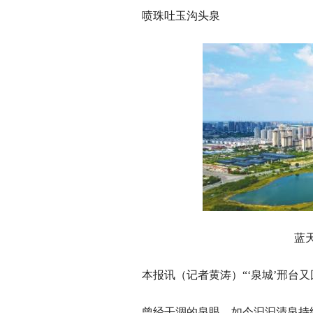
喷珠吐玉沟头泉
蓝
本报讯（记者黄涛）“‘泉城’邢台
曾经干涸的泉眼，如今汩汩清泉持