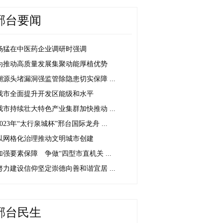
邢台要闻
杨猛在中医药企业调研时强调
为推动高质量发展集聚动能厚植优势
溯源头堵漏洞强监管除隐患切实保障 ...
我市全面提升开发区能级和水平
我市持续壮大特色产业集群加快推动 ...
2023年“太行泉城杯”邢台国际龙舟 ...
以网格化治理推动文明城市创建
加强要素保障 争做“四型市直机关 ...
努力建设信仰坚定崇德向善和谐宜居 ...
邢台民生