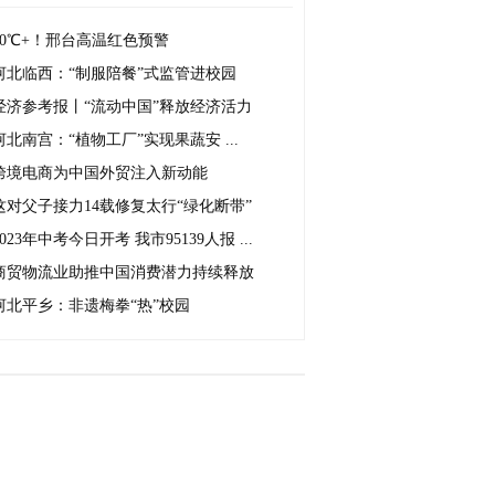
40℃+！邢台高温红色预警
河北临西：“制服陪餐”式监管进校园
经济参考报丨“流动中国”释放经济活力
河北南宫：“植物工厂”实现果蔬安 ...
跨境电商为中国外贸注入新动能
这对父子接力14载修复太行“绿化断带”
2023年中考今日开考 我市95139人报 ...
商贸物流业助推中国消费潜力持续释放
河北平乡：非遗梅拳“热”校园