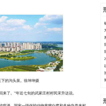
天下的沟头泉。徐坤坤摄
又回来了。”年近七旬的武家庄村村民宋升达说。
续喷涌，国家一级保护动物黄嘴白鹭和多种鸟类来村