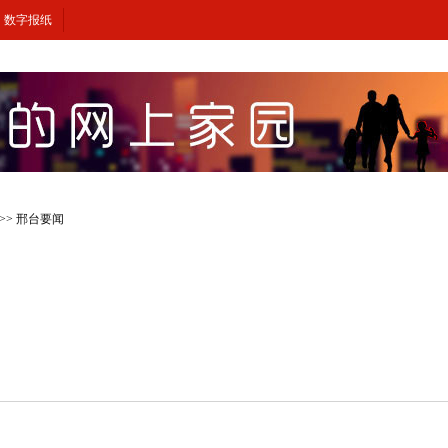
数字报纸
>>
邢台要闻