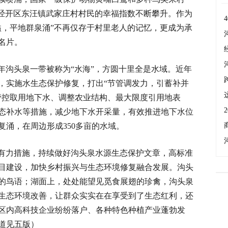
台经开区东汪镇武家庄村村民的幸福指数不断攀升。作为
溢，平地群泉涌”不再仅存于村里老人的记忆，更成为承
名片。
年沟头泉一带被称为“水海”，方圆十里全是水域。近年
，实施水生态保护修复，打出“节管调发力，引蓄补并
管控取用地下水、调整农业结构、最大限度引用地表
态补水等措施，减少地下水开采量，有效推进地下水位
复涌，在周边形成350多亩的水域。
有力措施，持续做好沟头泉水源生态保护文章，高标准
目建设，加快乡村振兴与生态环境修复融合发展。沟头
的鸟语；湖面上，处处能望见觅食展翅的珍禽，沟头泉
生态环境改善，让群众实实在在享受到了生态红利，还
区内高科技企业纷纷落户、各种特色种植产业蓬勃发
道见五版）