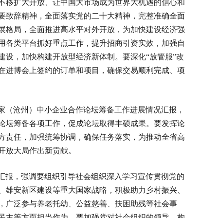
不移扩大开放、让中国大市场成为世界大机遇的信心和
要致辞精神，全面落实党的二十大精神，完整准确全面
展格局，全面推进高水平对外开放，为加快建设经济强
用各类平台抓好重点工作，提升招商引资实效，加强自
建设，加快构建开放型经济新体制。要深化“放管服”改
在进博会上签约的订单和项目，确保交易顺利完成、项
家（沧州）中小企业合作论坛筹备工作进展情况汇报，
论坛筹备各项工作，促成论坛取得丰硕成果。要发挥论
方责任，加强统筹协调，确保任务落实，为推动全省高
开放大局作出新贡献。
汇报，强调要组织引导社会组织深入学习宣传贯彻党的
、雄安新区建设等重大国家战略，积极助力乡村振兴、
，广泛参与养老托幼、公益慈善、扶困助残等社会事
民主等方面担当作为。要加强党对社会组织的领导，构