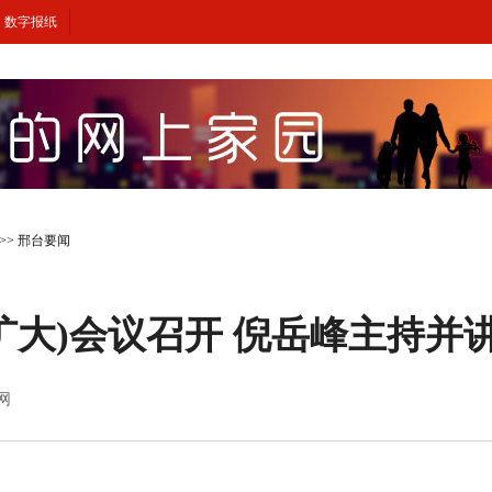
数字报纸
>>
邢台要闻
扩大)会议召开 倪岳峰主持并
闻网