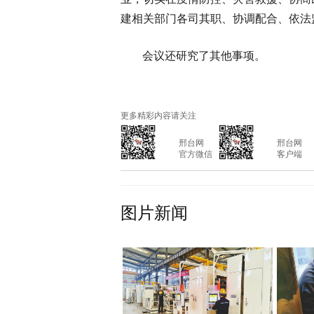
建相关部门各司其职、协调配合、依法
会议还研究了其他事项。
更多精彩内容请关注
			邢台网

			邢台网

			官方微信

			客户端

图片新闻