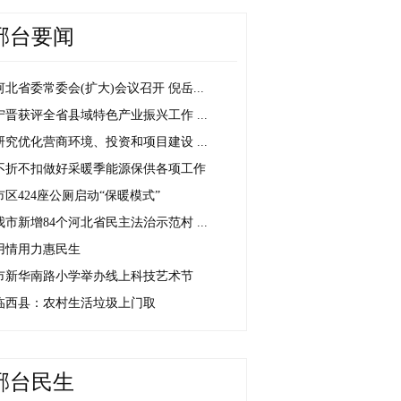
邢台要闻
河北省委常委会(扩大)会议召开 倪岳...
宁晋获评全省县域特色产业振兴工作 ...
研究优化营商环境、投资和项目建设 ...
不折不扣做好采暖季能源保供各项工作
市区424座公厕启动“保暖模式”
我市新增84个河北省民主法治示范村 ...
用情用力惠民生
市新华南路小学举办线上科技艺术节
临西县：农村生活垃圾上门取
邢台民生