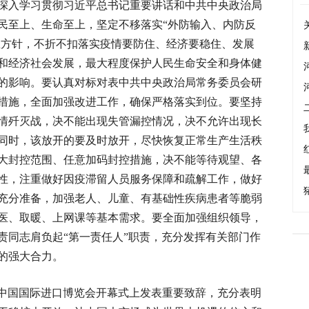
深入学习贯彻习近平总书记重要讲话和中共中央政治局
民至上、生命至上，坚定不移落实“外防输入、内防反
”总方针，不折不扣落实疫情要防住、经济要稳住、发展
和经济社会发展，最大程度保护人民生命安全和身体健
的影响。要认真对标对表中共中央政治局常务委员会研
措施，全面加强改进工作，确保严格落实到位。要坚持
情歼灭战，决不能出现失管漏控情况，决不允许出现长
同时，该放开的要及时放开，尽快恢复正常生产生活秩
大封控范围、任意加码封控措施，决不能等待观望、各
性，注重做好因疫滞留人员服务保障和疏解工作，做好
充分准备，加强老人、儿童、有基础性疾病患者等脆弱
医、取暖、上网课等基本需求。要全面加强组织领导，
责同志肩负起“第一责任人”职责，充分发挥有关部门作
的强大合力。
中国国际进口博览会开幕式上发表重要致辞，充分表明