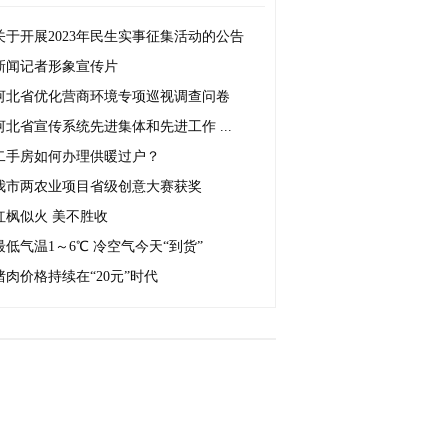
关于开展2023年民生实事征集活动的公告
新闻记者形象宣传片
河北省优化营商环境专项巡视调查问卷
河北省宣传系统先进集体和先进工作 ...
二手房如何办理供暖过户？
我市两农业项目省级创意大赛获奖
红枫似火 美不胜收
最低气温1～6℃ 冷空气今天“到货”
猪肉价格持续在“20元”时代