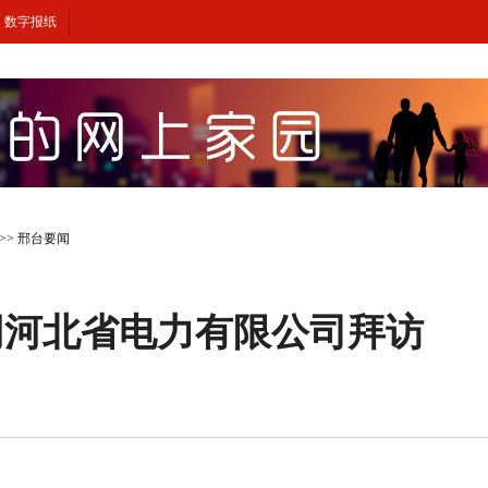
数字报纸
>>
邢台要闻
网河北省电力有限公司拜访