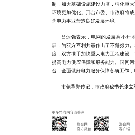
制，加大基础设施建设力度，强化重大
环境更加优化。邢台市委、市政府将成
为电力事业营造良好发展环境。
吕运强表示，电网的发展离不开
展，为双方互利共赢作出了不懈努力。
度，双方携手加快重大电力工程建设，
提高电力供应保障和服务能力。国网河
台，全面做好电力服务保障各项工作，
市领导郑传记，市政府秘书长张立
更多精彩内容请关注
			邢台网

			邢台网

			官方微信

			客户端
