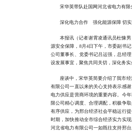
宋华英带队赴国网河北省电力有限
深化电力合作 强化能源保障 切
本报讯（记者谢霄凌通讯员杜慷男
源安全保障，8月4日下午，市委副书
公司董事长、党委书记吕运强，总经理
设发展事宜，聚焦共同关切，深化务实
座谈中，宋华英简要介绍了我市经
有限公司一直以来的关心支持表示感谢
电力供应是营商环境的重要内容。今年
限公司精心调度、合理调配，积极争取
有序供应，为邢台经济社会平稳运行提
时期，加快推动全市综合经济实力实现
河北省电力有限公司一如既往支持邢台