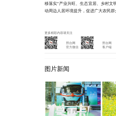
移落实“产业兴旺、生态宜居、乡村文
动周边人居环境提升，促进广大农民群
更多精彩内容请关注
			邢台网

			邢台网

			官方微信

			客户端

图片新闻