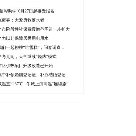
“福彩助学”6月27日起接受报名
张彦春：大爱勇救落水者
全市阶段性社保费缓缴范围进一步扩大
全力以赴保障居民用电用水
我们一起聊聊“吃雪糕”，问卷调查 ...
中考期间，天气继续“烧烤”模式
市区供热项目升级改造已开始
集中补领婚姻登记证、补办结婚登记 ...
气温直冲37℃+ 牛城上演高温“连续剧”