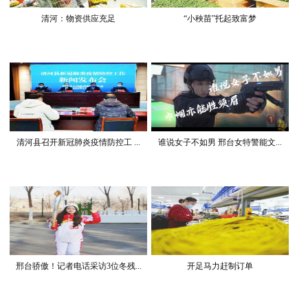
清河：物资供应充足
“小秧苗”托起致富梦
清河县召开新冠肺炎疫情防控工 ...
谁说女子不如男 邢台女特警能文...
邢台骄傲！记者电话采访3位冬残...
开足马力赶制订单