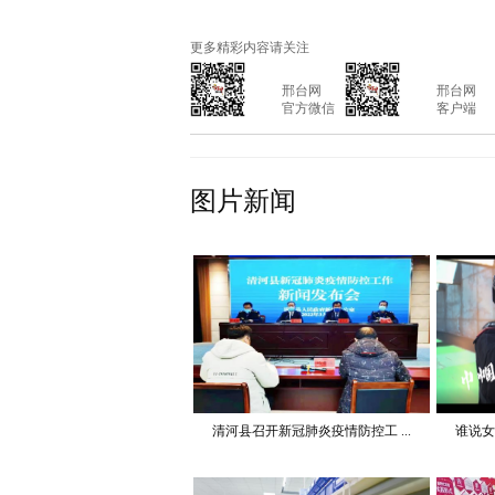
更多精彩内容请关注
			邢台网

			邢台网

			官方微信

			客户端

图片新闻
清河县召开新冠肺炎疫情防控工 ...
谁说女