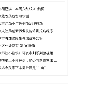
名额已满 本周六红线搭“鹊桥”
果蔬农药残留现场测
我市启动小广告专项治理行动
市人社局创新职业技能培训报名程序
本市将加强民生领域价格监管
小区处处都有“家”的味道
《邢法小剧场》环资审判系列微视频 ...
在扶梯上不慎摔倒，能否向超市主张 ...
气温今跌零下本周升温是“主角”