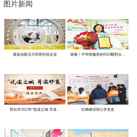
图片新闻
激发创新活力培育科技企业
致敬！中华骨髓库的9503颗邢台 ...
邢台市2022年“悦读之城·月读 ...
忆峥嵘话初心学党史