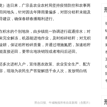
龙）连日来，广宗县农业农村局坚持疫情防控和农事两
田间地头，针对因去年降雨量偏多，对部分秸秆未能及
导建议，确保春耕春播顺利进行。
在积水的个别地块，由乡镇统一协调进行疏通排水；对
未完全解冻，机器能进地作业，及时粉碎秸秆；对无积
旋耕，保证秸秆粉碎质量，并通过增施氮肥，加速秸秆
能直接还田，要带出地块销毁或者堆闷后还田。
还多次进村入户，宣传惠农政策、农业安全生产、配方
容，现场为农民生产答疑解惑千余人次，发放明白纸
邢台日报、牛城晚报所有自采新闻（含图片）