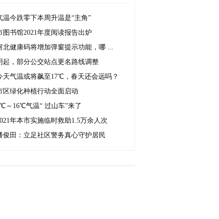
气温今跌零下本周升温是“主角”
市图书馆2021年度阅读报告出炉
河北健康码将增加弹窗提示功能，哪 ...
明起，部分公交站点更名路线调整
今天气温或将飙至17℃，春天还会远吗？
市区绿化种植行动全面启动
4℃～16℃气温“ 过山车”来了
2021年本市实施临时救助1.5万余人次
潘俊田：立足社区警务真心守护居民