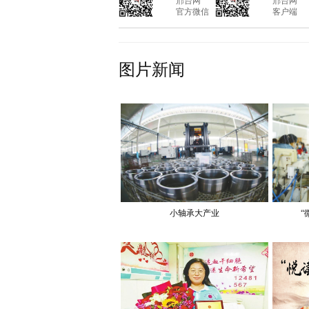
			邢台网

			邢台网

			官方微信

			客户端

图片新闻
小轴承大产业
“