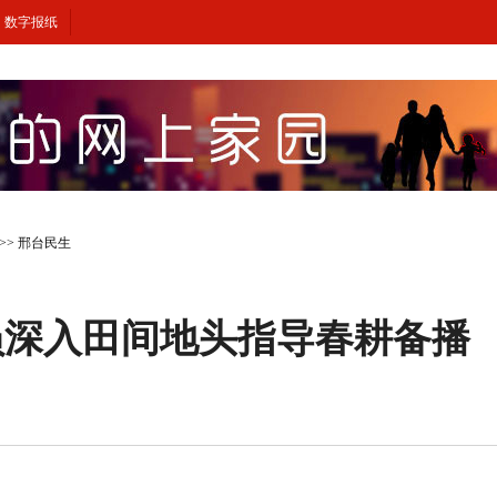
数字报纸
>>
邢台民生
员深入田间地头指导春耕备播