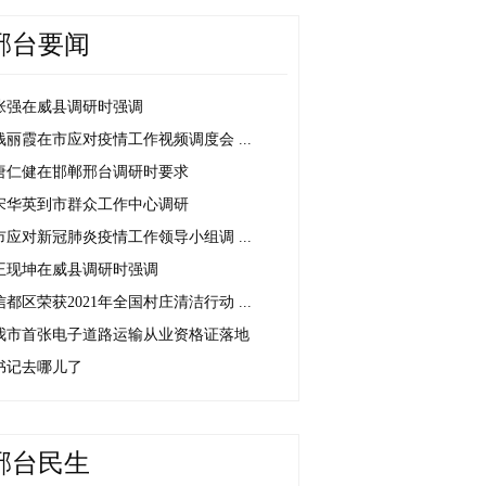
邢台要闻
张强在威县调研时强调
钱丽霞在市应对疫情工作视频调度会 ...
唐仁健在邯郸邢台调研时要求
宋华英到市群众工作中心调研
市应对新冠肺炎疫情工作领导小组调 ...
王现坤在威县调研时强调
信都区荣获2021年全国村庄清洁行动 ...
我市首张电子道路运输从业资格证落地
书记去哪儿了
邢台民生