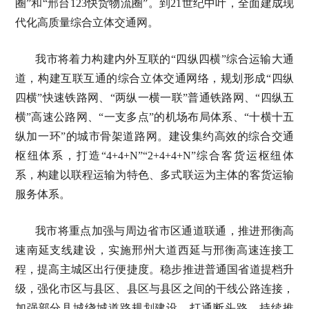
圈”和“邢台123快货物流圈”。到21世纪中叶，全面建成现
代化高质量综合立体交通网。
我市将着力构建内外互联的“四纵四横”综合运输大通
道，构建互联互通的综合立体交通网络，规划形成“四纵
四横”快速铁路网、“两纵一横一联”普通铁路网、“四纵五
横”高速公路网、“一支多点”的机场布局体系、“十横十五
纵加一环”的城市骨架道路网。建设集约高效的综合交通
枢纽体系，打造“4+4+N”“2+4+4+N”综合客货运枢纽体
系，构建以联程运输为特色、多式联运为主体的客货运输
服务体系。
我市将重点加强与周边省市区通道联通，推进邢衡高
速南延支线建设，实施邢州大道西延与邢衡高速连接工
程，提高主城区出行便捷度。稳步推进普通国省道提档升
级，强化市区与县区、县区与县区之间的干线公路连接，
加强部分县城绕城道路规划建设，打通断头路。持续推