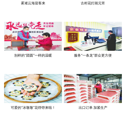
雾凇云海迎客来
古村花灯闹元宵
别样的“团圆”一样的温暖
服务“一条龙”群众更方便
可爱的“冰墩墩”花饽饽来啦！
出口订单 加紧生产