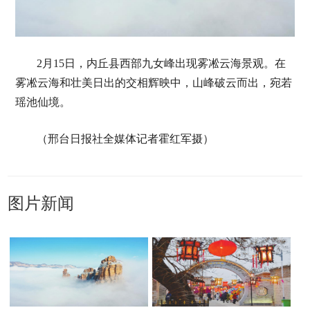
2月15日，内丘县西部九女峰出现雾凇云海景观。在
雾凇云海和壮美日出的交相辉映中，山峰破云而出，宛若
瑶池仙境。
（邢台日报社全媒体记者霍红军摄）
图片新闻