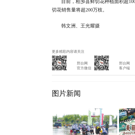
目前，柏乡县鲜切花种植面积超10
切花销售量将超200万枝。
韩文洲、王光耀摄
更多精彩内容请关注
			邢台网

			邢台网

			官方微信

			客户端

图片新闻