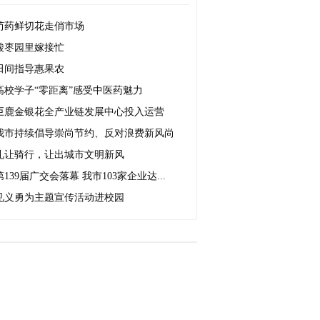
芍药鲜切花走俏市场
酸枣园里嫁接忙
田间指导惠果农
高校学子“零距离”感受中医药魅力
巨鹿金银花全产业链发展中心投入运营
我市持续倡导崇尚节约、反对浪费新风尚
礼让骑行，让出城市文明新风
第139届广交会落幕 我市103家企业达...
见义勇为主题宣传活动进校园