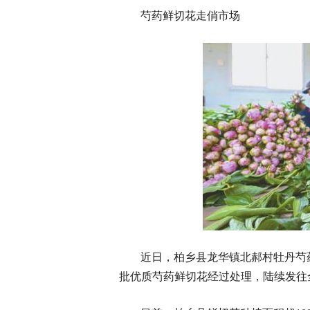
芍药鲜切花走俏市场
近日，柏乡县龙华镇北郝村牡丹芍
批优质芍药鲜切花经过处理，陆续发往