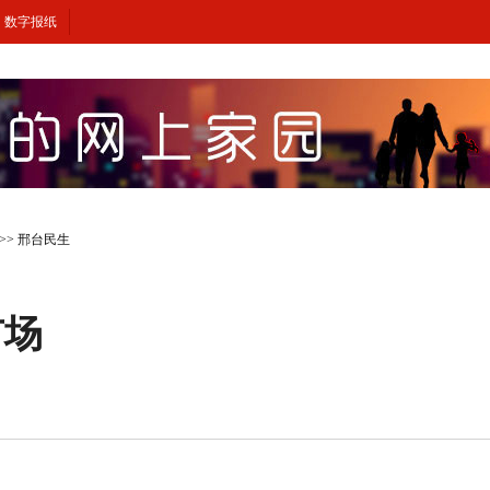
数字报纸
>>
邢台民生
市场