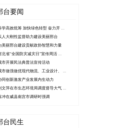
邢台要闻
科学高效统筹 加快绿色转型 奋力开 ...
以人大刚性监督助力建设美丽邢台
为美丽邢台建设贡献政协智慧和力量
河北省“全国防灾减灾日”宣传周活 ...
我市开展民法典普法宣传活动
我市做强做优现代物流、工业设计、 ...
协同创新激发产业发展内生动力
刘文萍在市生态环境局调度督导大气 ...
陈冲在威县南宫市调研时强调
邢台民生