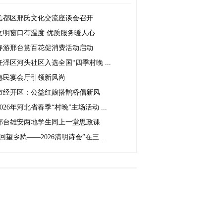
信都区邢氏文化交流座谈会召开
文明窗口有温度 优质服务暖人心
春游邢台赏百花促消费活动启动
任泽区河头社区入选全国“四季村晚 ...
惠民宴会厅引领新风尚
市经开区：公益红娘搭鹊桥倡新风
2026年河北省春季“村晚”主场活动 ...
邢台雄安两地学生同上一堂思政课
“回望乡愁——2026清明诗会”在三 ...