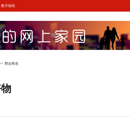
数字报纸
>>
邢台民生
好物