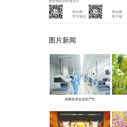
更多精彩内容请关注
			邢台网

			邢台网

			官方微信

			客户端

图片新闻
高新技术企业生产忙