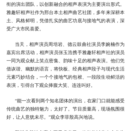
衔的演出团队，以创新融合的相声表演为主要演出形式。
雅趣轩相声社作为邢台本土相声曲艺社团，多年来深耕本
土、风格鲜明，凭借扎实的曲艺功底与接地气的表演，深
受广大市民喜爱。
当天，相声演员周培岩、德云鼓曲社演员李婉楠作为
嘉宾出席活动，相声演员张玉浩携手雅趣轩相声社的演员
一同为观众献上笑点密集、韵味十足的相声表演。他们凭
借诙谐、幽默的语言，将快板、经典相声段子与现代生活
元素巧妙结合，一个个接地气的包袱、一段段生动鲜活的
表演，引得台下观众捧腹大笑、连连叫好。
“能一次看到两个知名团体的演出，在家门口就能感受
传统曲艺的独特魅力，太好了。节目质量高，现场氛围很
好，让人意犹未尽。”观众李菲殷高兴地说。