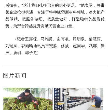
感振奋。“这让我们扎根邢台的信心更足。”他表示，将带
领企业抢抓机遇，专注于特种橡塑新材料领域，努力把产
品做精、把服务做细、把质量做好，打造独特的品质优
势，为邢台跨越提升贡献民营企业力量。
（记者王露橦、马维勇、谢霄凌、籍明泉、梁慧丽、
刘瑞凤、郭雨晗通讯员王宏雁、修波、赵国华、武娜、崔
辰、唐玥、郭子龙）
图片新闻