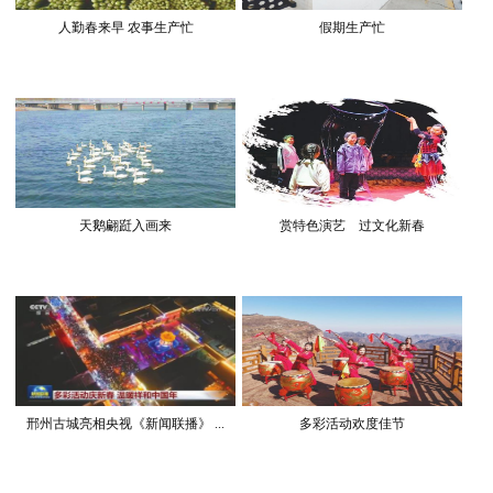
人勤春来早 农事生产忙
假期生产忙
天鹅翩跹入画来
赏特色演艺 过文化新春
邢州古城亮相央视《新闻联播》 ...
多彩活动欢度佳节