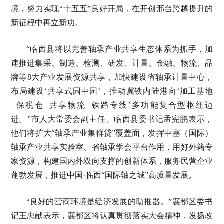
境，努力实现“十五五”良好开局，在开创邢台跨越提升的
新征程中再立新功。
“临西县将以完善轴承产业共享生态体系为抓手，加
速推进集采、制造、检测、研发、计量、金融、物流、品
牌等8大产业发展资源共享，加快建设省轴承计量中心，
布局建设‘共享式园中园’，推动冀铁内陆港向‘加工基地
+保税仓+共享物流+铁路专线’多功能复合型枢纽迈
进。”市人大常委会副主任、临西县委书记孟宪鹏表示，
他们将扩大“轴承产业集群贷”覆盖面，发挥中塞（国际）
轴承产业共享实验室、省轴承学会平台作用，用好外籍专
家资源，构建国内外双向支撑的创新体系，服务民营企业
蓬勃发展，推进中国·临西“国际轴之城”高质量发展。
“良好的营商环境是经济发展的助推器。”襄都区委书
记王忠献表示，襄都区将认真贯彻落实大会精神，发扬改