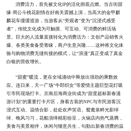
消费活力，首先被文化IP的活化彻底点燃。当古街甜
缘·周公斗桃花剧情在好南关震撼上演，当高大的金甲麒
麟花车缓缓巡游，当游客从“旁观者”变为“沉浸式感受
者”，传统文化成为可触摸、可互动、可消费的鲜活场
景。巨大的人流量直接转化为消费活力：文创产品销售火
爆、各类美食备受青睐，商户生意兴隆……这种将文化体
验与购物消费无缝衔接的模式，让“浪漫”真正变成了真金
白银的营收增长。
“甜蜜”暖流，更在全域涌动中释放出强劲的乘数效
应。连日来，天一广场“牛郎织女”等爱情主题巨型花灯吸
引市民现场打卡。京南后海商业街成为“甜度超标新春漫
游计划”的重要打卡片区，身着古装的NPC与市民游客沉
浸式互动、温情合影，处处欢声笑语。鸳鸯泉畔光影绰
绰、晚风习习，花船演绎精彩纷呈，火锅店内热气蒸腾，
美食与美景相伴，休闲与惬意共生，勾勒出新春消费的温