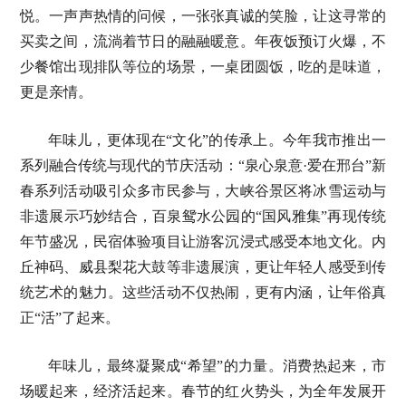
悦。一声声热情的问候，一张张真诚的笑脸，让这寻常的
买卖之间，流淌着节日的融融暖意。年夜饭预订火爆，不
少餐馆出现排队等位的场景，一桌团圆饭，吃的是味道，
更是亲情。
年味儿，更体现在“文化”的传承上。今年我市推出一
系列融合传统与现代的节庆活动：“泉心泉意·爱在邢台”新
春系列活动吸引众多市民参与，大峡谷景区将冰雪运动与
非遗展示巧妙结合，百泉鸳水公园的“国风雅集”再现传统
年节盛况，民宿体验项目让游客沉浸式感受本地文化。内
丘神码、威县梨花大鼓等非遗展演，更让年轻人感受到传
统艺术的魅力。这些活动不仅热闹，更有内涵，让年俗真
正“活”了起来。
年味儿，最终凝聚成“希望”的力量。消费热起来，市
场暖起来，经济活起来。春节的红火势头，为全年发展开