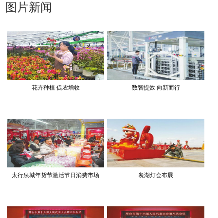
图片新闻
花卉种植 促农增收
数智提效 向新而行
太行泉城年货节激活节日消费市场
襄湖灯会布展