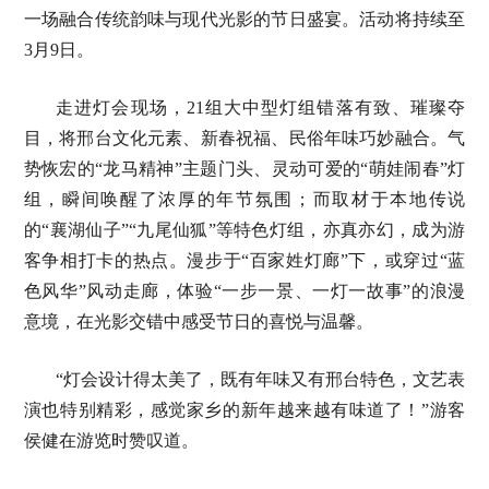
一场融合传统韵味与现代光影的节日盛宴。活动将持续至
3月9日。
走进灯会现场，21组大中型灯组错落有致、璀璨夺
目，将邢台文化元素、新春祝福、民俗年味巧妙融合。气
势恢宏的“龙马精神”主题门头、灵动可爱的“萌娃闹春”灯
组，瞬间唤醒了浓厚的年节氛围；而取材于本地传说
的“襄湖仙子”“九尾仙狐”等特色灯组，亦真亦幻，成为游
客争相打卡的热点。漫步于“百家姓灯廊”下，或穿过“蓝
色风华”风动走廊，体验“一步一景、一灯一故事”的浪漫
意境，在光影交错中感受节日的喜悦与温馨。
“灯会设计得太美了，既有年味又有邢台特色，文艺表
演也特别精彩，感觉家乡的新年越来越有味道了！”游客
侯健在游览时赞叹道。