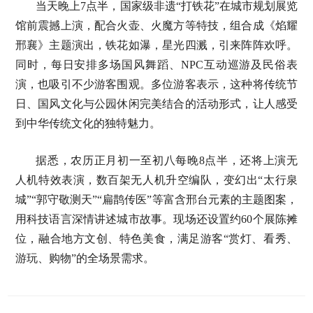
当天晚上7点半，国家级非遗“打铁花”在城市规划展览
馆前震撼上演，配合火壶、火魔方等特技，组合成《焰耀
邢襄》主题演出，铁花如瀑，星光四溅，引来阵阵欢呼。
同时，每日安排多场国风舞蹈、NPC互动巡游及民俗表
演，也吸引不少游客围观。多位游客表示，这种将传统节
日、国风文化与公园休闲完美结合的活动形式，让人感受
到中华传统文化的独特魅力。
据悉，农历正月初一至初八每晚8点半，还将上演无
人机特效表演，数百架无人机升空编队，变幻出“太行泉
城”“郭守敬测天”“扁鹊传医”等富含邢台元素的主题图案，
用科技语言深情讲述城市故事。现场还设置约60个展陈摊
位，融合地方文创、特色美食，满足游客“赏灯、看秀、
游玩、购物”的全场景需求。