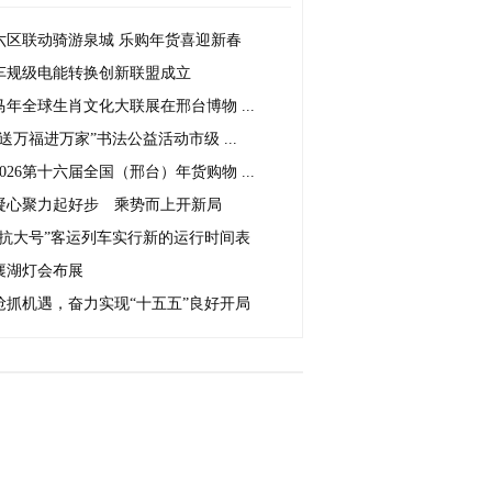
六区联动骑游泉城 乐购年货喜迎新春
车规级电能转换创新联盟成立
马年全球生肖文化大联展在邢台博物 ...
“送万福进万家”书法公益活动市级 ...
2026第十六届全国（邢台）年货购物 ...
凝心聚力起好步 乘势而上开新局
“抗大号”客运列车实行新的运行时间表
襄湖灯会布展
抢抓机遇，奋力实现“十五五”良好开局