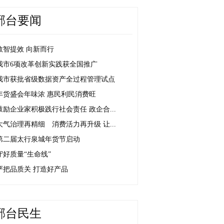
邢台要闻
数智提效 向新而行
我市6项改革创新实践获全国推广
我市获批省级数据资产全过程管理试点
年货盛会年味浓 惠民利民消费旺
鼓励企业家积极践行社会责任 政企合...
大气治理再精细 消费活力再升级 让...
第二届太行泉城年货节启动
守好质量“生命线”
严把品质关 打造好产品
邢台民生