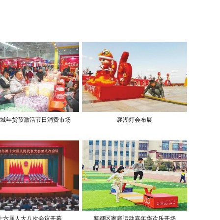
城年货节激活节日消费市场
襄湖灯会布展
十六届人大八次会议开幕
襄都区家庭运动嘉年华欢乐开场