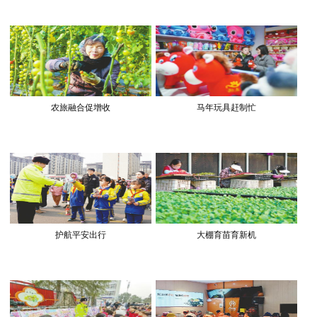
农旅融合促增收
马年玩具赶制忙
护航平安出行
大棚育苗育新机