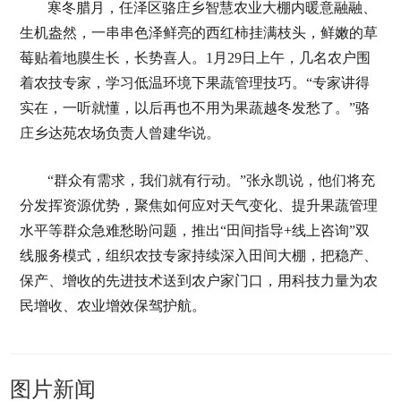
寒冬腊月，任泽区骆庄乡智慧农业大棚内暖意融融、
生机盎然，一串串色泽鲜亮的西红柿挂满枝头，鲜嫩的草
莓贴着地膜生长，长势喜人。1月29日上午，几名农户围
着农技专家，学习低温环境下果蔬管理技巧。“专家讲得
实在，一听就懂，以后再也不用为果蔬越冬发愁了。”骆
庄乡达苑农场负责人曾建华说。
“群众有需求，我们就有行动。”张永凯说，他们将充
分发挥资源优势，聚焦如何应对天气变化、提升果蔬管理
水平等群众急难愁盼问题，推出“田间指导+线上咨询”双
线服务模式，组织农技专家持续深入田间大棚，把稳产、
保产、增收的先进技术送到农户家门口，用科技力量为农
民增收、农业增效保驾护航。
图片新闻