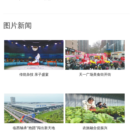
图片新闻
传统杂技 亲子盛宴
天一广场美食街开街
临西轴承“抱团”闯出新天地
农旅融合促振兴