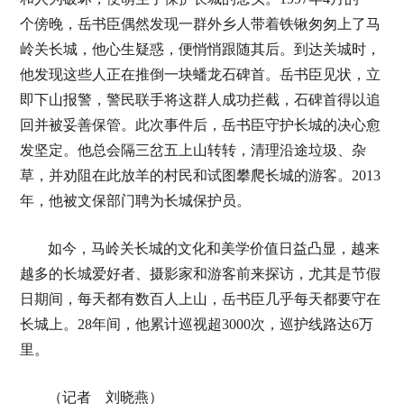
个傍晚，岳书臣偶然发现一群外乡人带着铁锹匆匆上了马
岭关长城，他心生疑惑，便悄悄跟随其后。到达关城时，
他发现这些人正在推倒一块蟠龙石碑首。岳书臣见状，立
即下山报警，警民联手将这群人成功拦截，石碑首得以追
回并被妥善保管。此次事件后，岳书臣守护长城的决心愈
发坚定。他总会隔三岔五上山转转，清理沿途垃圾、杂
草，并劝阻在此放羊的村民和试图攀爬长城的游客。2013
年，他被文保部门聘为长城保护员。
如今，马岭关长城的文化和美学价值日益凸显，越来
越多的长城爱好者、摄影家和游客前来探访，尤其是节假
日期间，每天都有数百人上山，岳书臣几乎每天都要守在
长城上。28年间，他累计巡视超3000次，巡护线路达6万
里。
（记者 刘晓燕）