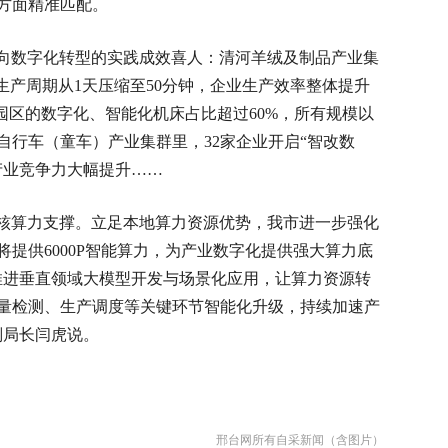
等方面精准匹配。
向数字化转型的实践成效喜人：清河羊绒及制品产业集
生产周期从1天压缩至50分钟，企业生产效率整体提升
园区的数字化、智能化机床占比超过60%，所有规模以
自行车（童车）产业集群里，32家企业开启“智改数
产业竞争力大幅提升……
核算力支撑。立足本地算力资源优势，我市进一步强化
提供6000P智能算力，为产业数字化提供强大算力底
推进垂直领域大模型开发与场景化应用，让算力资源转
量检测、生产调度等关键环节智能化升级，持续加速产
副局长闫虎说。
邢台网所有自采新闻（含图片）