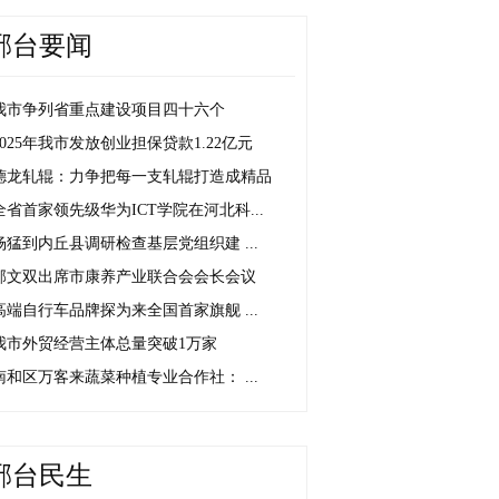
邢台要闻
我市争列省重点建设项目四十六个
2025年我市发放创业担保贷款1.22亿元
德龙轧辊：力争把每一支轧辊打造成精品
全省首家领先级华为ICT学院在河北科...
杨猛到内丘县调研检查基层党组织建 ...
邱文双出席市康养产业联合会会长会议
高端自行车品牌探为来全国首家旗舰 ...
我市外贸经营主体总量突破1万家
南和区万客来蔬菜种植专业合作社： ...
邢台民生