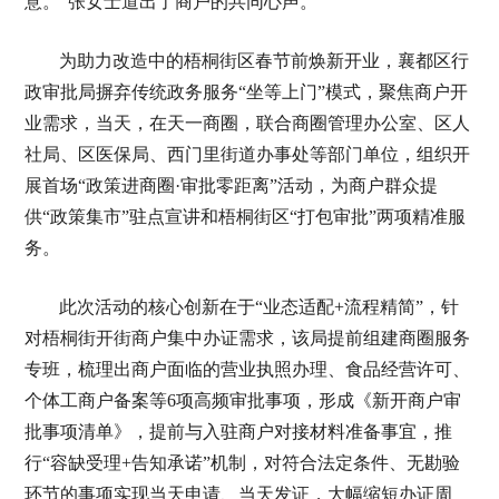
意。”张女士道出了商户的共同心声。
为助力改造中的梧桐街区春节前焕新开业，襄都区行
政审批局摒弃传统政务服务“坐等上门”模式，聚焦商户开
业需求，当天，在天一商圈，联合商圈管理办公室、区人
社局、区医保局、西门里街道办事处等部门单位，组织开
展首场“政策进商圈·审批零距离”活动，为商户群众提
供“政策集市”驻点宣讲和梧桐街区“打包审批”两项精准服
务。
此次活动的核心创新在于“业态适配+流程精简”，针
对梧桐街开街商户集中办证需求，该局提前组建商圈服务
专班，梳理出商户面临的营业执照办理、食品经营许可、
个体工商户备案等6项高频审批事项，形成《新开商户审
批事项清单》，提前与入驻商户对接材料准备事宜，推
行“容缺受理+告知承诺”机制，对符合法定条件、无勘验
环节的事项实现当天申请、当天发证，大幅缩短办证周