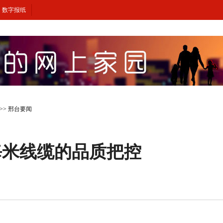
数字报纸
>>
邢台要闻
每米线缆的品质把控