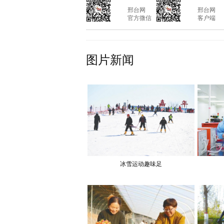
			邢台网

			邢台网

			官方微信

			客户端

图片新闻
冰雪运动趣味足