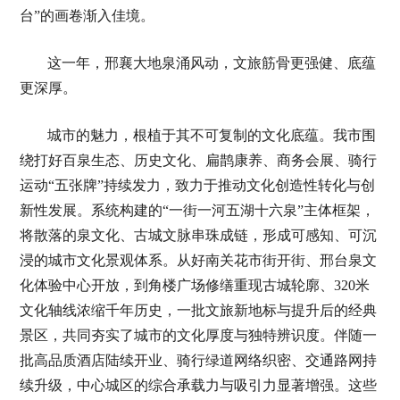
台”的画卷渐入佳境。
这一年，邢襄大地泉涌风动，文旅筋骨更强健、底蕴
更深厚。
城市的魅力，根植于其不可复制的文化底蕴。我市围
绕打好百泉生态、历史文化、扁鹊康养、商务会展、骑行
运动“五张牌”持续发力，致力于推动文化创造性转化与创
新性发展。系统构建的“一街一河五湖十六泉”主体框架，
将散落的泉文化、古城文脉串珠成链，形成可感知、可沉
浸的城市文化景观体系。从好南关花市街开街、邢台泉文
化体验中心开放，到角楼广场修缮重现古城轮廓、320米
文化轴线浓缩千年历史，一批文旅新地标与提升后的经典
景区，共同夯实了城市的文化厚度与独特辨识度。伴随一
批高品质酒店陆续开业、骑行绿道网络织密、交通路网持
续升级，中心城区的综合承载力与吸引力显著增强。这些