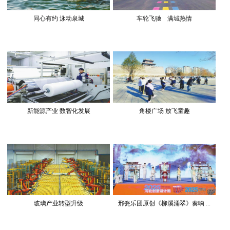
同心有约 泳动泉城
车轮飞驰 满城热情
新能源产业 数智化发展
角楼广场 放飞童趣
玻璃产业转型升级
邢瓷乐团原创《柳溪涌翠》奏响 ...