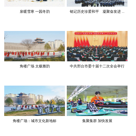
泉暖雪寒 一园冬韵
铭记历史珍爱和平 凝聚奋发进 ...
角楼广场 太极雅韵
中共邢台市委十届十二次全会举行
角楼广场：城市文化新地标
集聚集群 加快发展