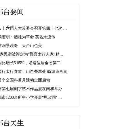
邢台要闻
市十六届人大常委会召开第四十七次 ...
杨宏明：牺牲为革命 英名永流传
溶洞景观奇 天台山色美
5家民宿被评定为“邢襄太行人家”精...
同比增长5.85%，增速位居全省第二
骑行太行赛道：山峦叠翠处 骑游诗画间
首个全国科普月活动全面启动
省第七届刻字艺术作品展在南和举办
我市1200余所中小学开展“思政同‘ ...
邢台民生