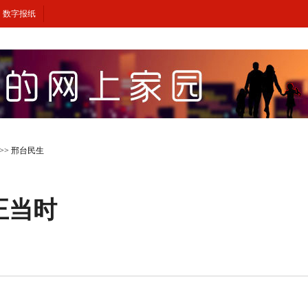
数字报纸
>>
邢台民生
正当时