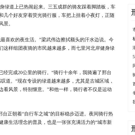
岸健身绿道上已热闹起来。三五成群的骑友踩着脚踏板，车
和几个好友穿着荧光骑行服，车把上挂着小夜灯，正随
风景。
我最喜欢的夜生活。”梁武伟边擦拭额头的汗水边说。今
们这样组团夜骑的市民越来越多，而七里河北岸健身绿
普已经完成20公里的骑行。“骑行十余年，我骑遍了邢台
感叹道。“现在专设的绿道越来越多，尤其是古城区域，
边看风景，特别惬意。”和他一样，骑行者不仅是运动
邢台正朝着“自行车之城”的目标稳步迈进。夜间骑行热
健康生活理念的普及，也是一张张充满活力的“城市新