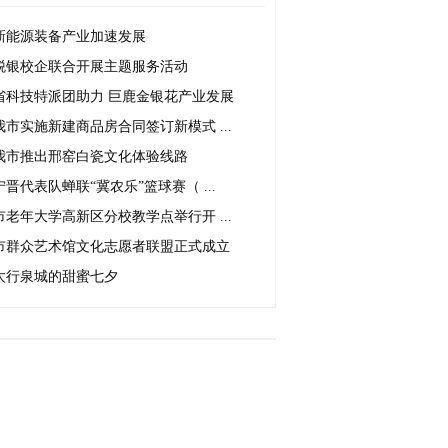
新能源装备产业加速发展
税银校企联合开展主题服务活动
省科技特派团助力 巨鹿金银花产业发展
我市实施新建商品房合同签订新模式 ...
我市推出邢窑白瓷文化体验线路
宁晋代表队蝉联“冀农乐”篮球赛（ ...
市老年大学高新区分校教学点举行开 ...
市群众艺术馆文化志愿者联盟正式成立
太行泉城的甜蜜七夕