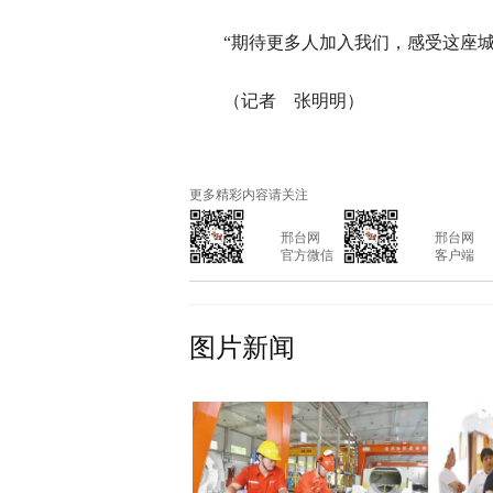
“期待更多人加入我们，感受这座
（记者 张明明）
更多精彩内容请关注
			邢台网

			邢台网

			官方微信

			客户端

图片新闻